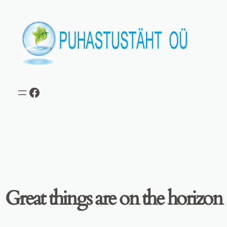
Facebook
Great things are on the horizon