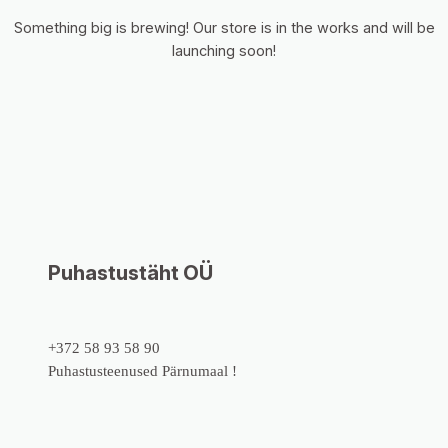
Something big is brewing! Our store is in the works and will be
launching soon!
Puhastustäht OÜ
+372 58 93 58 90
Puhastusteenused Pärnumaal !