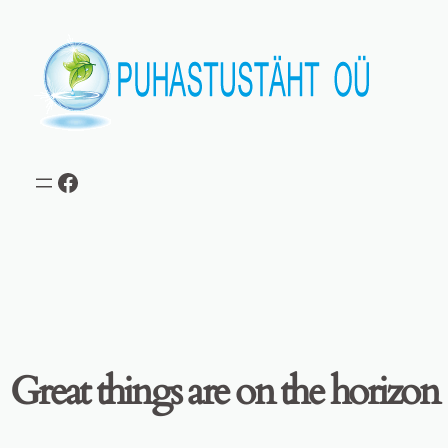
Facebook
Great things are on the horizon