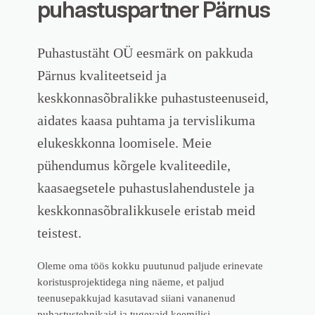
puhastuspartner Pärnus
Puhastustäht OÜ eesmärk on pakkuda
Pärnus kvaliteetseid ja
keskkonnasõbralikke puhastusteenuseid,
aidates kaasa puhtama ja tervislikuma
elukeskkonna loomisele. Meie
pühendumus kõrgele kvaliteedile,
kaasaegsetele puhastuslahendustele ja
keskkonnasõbralikkusele eristab meid
teistest.
Oleme oma töös kokku puutunud paljude erinevate
koristusprojektidega ning näeme, et paljud
teenusepakkujad kasutavad siiani vananenud
puhastustehnikaid ja tugevaid keemilisi