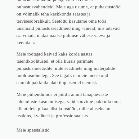
puhastusvahendeid. Meie aga usume, et puhastustööd
on võimalik teha keskkonda säästes ja
tervisesõbralikult. Seetõttu kasutame oma töös
uusimaid puhastusseadmeid ning -aineid, mis aitavad
saavutada maksimaalse puhtuse vähese vaeva ja
keemiata.
Meie töötajad käivad kaks korda aastas
täiendkoolitustel, et olla kursis parimate
puhastusmeetodite, uute seadmete ning materjalide
hooldusnõuetega. See tagab, et meie meeskond
suudab pakkuda alati tipptasemel teenust.
Meie pühendumus ei piirdu ainult tänapäevaste
lahenduste kasutamisega, vaid soovime pakkuda oma
klientidele pikaajalist koostööd, mille aluseks on
usaldus, kvaliteet ja professionaalsus.
Meie spetsialistid