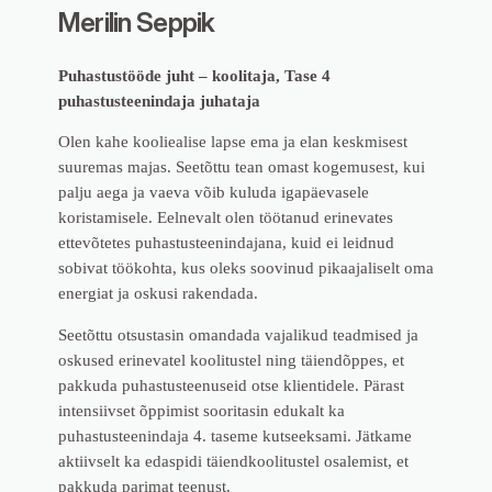
Merilin Seppik
Puhastustööde juht – koolitaja, Tase 4
puhastusteenindaja juhataja
Olen kahe kooliealise lapse ema ja elan keskmisest
suuremas majas. Seetõttu tean omast kogemusest, kui
palju aega ja vaeva võib kuluda igapäevasele
koristamisele. Eelnevalt olen töötanud erinevates
ettevõtetes puhastusteenindajana, kuid ei leidnud
sobivat töökohta, kus oleks soovinud pikaajaliselt oma
energiat ja oskusi rakendada.
Seetõttu otsustasin omandada vajalikud teadmised ja
oskused erinevatel koolitustel ning täiendõppes, et
pakkuda puhastusteenuseid otse klientidele. Pärast
intensiivset õppimist sooritasin edukalt ka
puhastusteenindaja 4. taseme kutseeksami. Jätkame
aktiivselt ka edaspidi täiendkoolitustel osalemist, et
pakkuda parimat teenust.