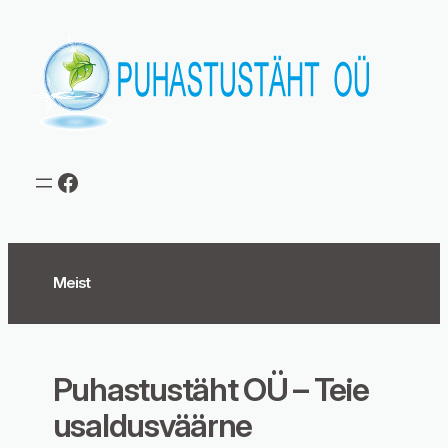
Liigu
sisu
juurde
Facebook
Meist
Puhastustäht OÜ – Teie
usaldusväärne