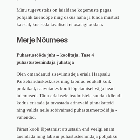
Minu tugevusteks on laialdane kogemuste pagas,
põhjalik täiendõpe ning oskus näha ja tunda mustust
ka seal, kus seda tavaliselt ei osatagi oodata.
Merje Nõumees
Puhastustööde juht – koolitaja, Tase 4
puhastusteenindaja juhataja
Olen omandanud siseviimistleja eriala Haapsalu
Kutsehariduskeskuses ning läbinud edukalt kõik
praktikad, saavutades kooli lõpetamisel väga head
tulemused. Tänu erialasele teadmistele suudan kliendi
kodus eristada ja tuvastada erinevaid pinnakatteid
ning valida neile sobivaimad puhastusmeetodid ja -
vahendid.
Pärast kooli lõpetamist otsustasin end veelgi enam
täiendada ning läbisin puhastusteenindaja põhjaliku