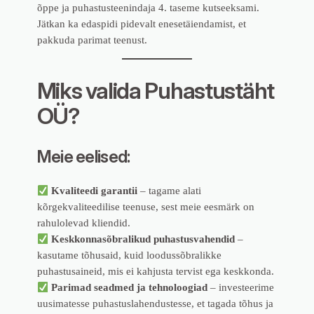
õppe ja puhastusteenindaja 4. taseme kutseeksami.
Jätkan ka edaspidi pidevalt enesetäiendamist, et
pakkuda parimat teenust.
Miks valida Puhastustäht
OÜ?
Meie eelised:
Kvaliteedi garantii
– tagame alati
kõrgekvaliteedilise teenuse, sest meie eesmärk on
rahulolevad kliendid.
Keskkonnasõbralikud puhastusvahendid
–
kasutame tõhusaid, kuid loodussõbralikke
puhastusaineid, mis ei kahjusta tervist ega keskkonda.
Parimad seadmed ja tehnoloogiad
– investeerime
uusimatesse puhastuslahendustesse, et tagada tõhus ja